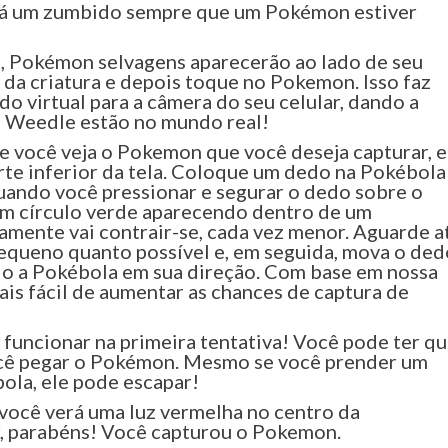
rá um zumbido sempre que um Pokémon estiver
o, Pokémon
selvagens
aparecerão ao lado de seu
da criatura e depois toque no Pokemon.
Isso faz
 virtual para a câmera do seu celular, dando a
e Weedle estão no mundo real!
que você veja o Pokemon que você deseja capturar, e
te inferior da tela.
Coloque um dedo na Pokébola
ando você pressionar e segurar o dedo sobre o
um círculo verde aparecendo dentro de um
tamente vai contrair-se, cada vez menor.
Aguarde a
pequeno quanto possível e, em seguida, mova o ded
o a Pokébola em sua direção.
Com base em nossa
ais fácil de aumentar as chances de captura de
 funcionar na primeira tentativa!
Você pode ter q
ocê pegar o Pokémon.
Mesmo se você prender um
la, ele pode escapar!
ocê verá uma luz vermelha no centro da
r, parabéns!
Você capturou o Pokemon.