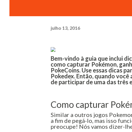
julho 13, 2016
Bem-vindo à guia que inclui d
como capturar Pokémon, ganha
PokeCoins.
Use essas dicas par
Pokedex.
Então, quando você a
de participar de uma das três 
Como capturar Pok
Similar a outros jogos Pokem
a fim de pegá-lo, mas isso fu
preocupe!
Nós vamos dizer-lhe