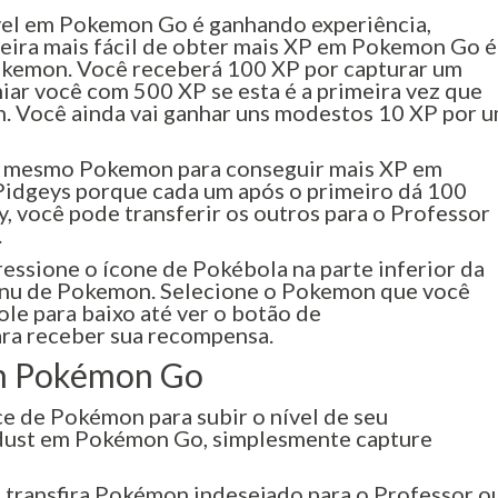
ível em Pokemon Go é ganhando experiência,
eira mais fácil de obter mais XP em Pokemon Go é
okemon.
Você receberá 100 XP por capturar um
iar você com 500 XP se esta é a primeira vez que
n
.
Você ainda vai ganhar uns modestos 10 XP por 
 o mesmo Pokemon para conseguir mais XP em
Pidgeys porque cada um após o primeiro dá 100
, você pode transferir os outros para o Professor
.
essione o ícone de Pokébola na parte inferior da
menu de Pokemon.
Selecione o Pokemon que você
role para baixo até ver o botão de
ara receber sua recompensa.
m Pokémon Go
e de Pokémon para subir o nível de seu
rdust em Pokémon Go, simplesmente capture
transfira Pokémon indesejado para o Professor o