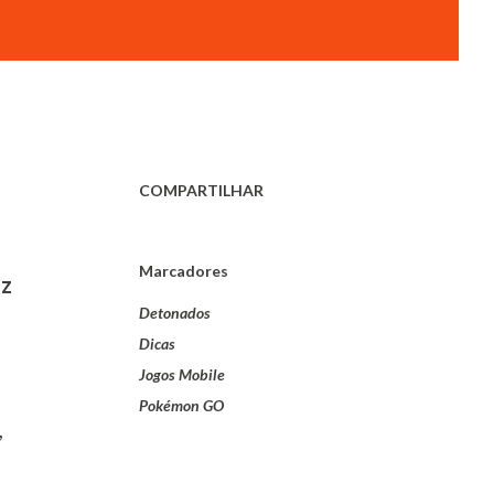
COMPARTILHAR
Marcadores
az
Detonados
Dicas
Jogos Mobile
Pokémon GO
,