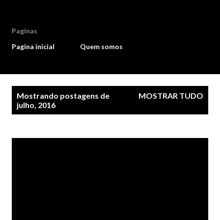
Paginas
Pagina inicial
Quem somos
P
Mostrando postagens de
MOSTRAR TUDO
o
julho, 2016
s
t
a
g
e
n
s