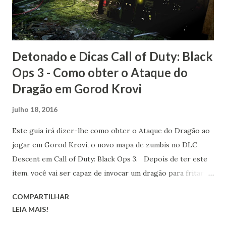
Detonado e Dicas Call of Duty: Black
Ops 3 - Como obter o Ataque do
Dragão em Gorod Krovi
julho 18, 2016
Este guia irá dizer-lhe como obter o Ataque do Dragão ao
jogar em Gorod Krovi, o novo mapa de zumbis no DLC
Descent em Call of Duty: Black Ops 3. Depois de ter este
item, você vai ser capaz de invocar um dragão para fritar
seus inimigos mortos-vivos! Ligue o Pack-a-Punch em
COMPARTILHAR
Gorod Krovi A primeira coisa que você precisa fazer a fim
LEIA MAIS!
de obter O Ataque do Dragão em Gorod Krovi é para ligar