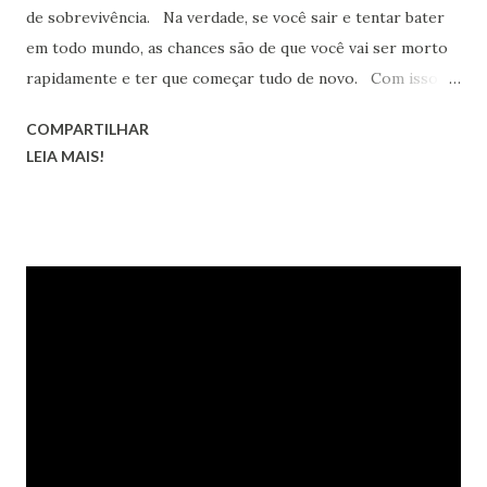
de sobrevivência. Na verdade, se você sair e tentar bater
em todo mundo, as chances são de que você vai ser morto
rapidamente e ter que começar tudo de novo. Com isso,
temos algumas dicas que ajudarão você a manter-se vivo o
COMPARTILHAR
maior tempo possível.
LEIA MAIS!