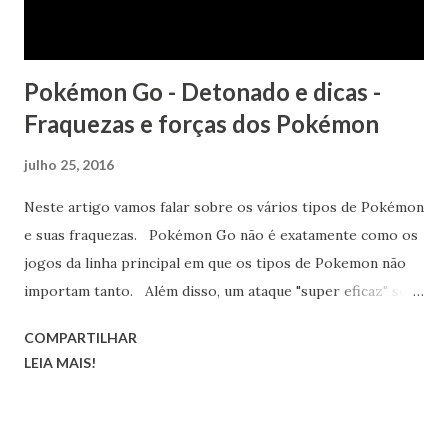
Pokémon Go - Detonado e dicas -
Fraquezas e forças dos Pokémon
julho 25, 2016
Neste artigo vamos falar sobre os vários tipos de Pokémon
e suas fraquezas. Pokémon Go não é exatamente como os
jogos da linha principal em que os tipos de Pokemon não
importam tanto. Além disso, um ataque "super eficaz" só
vai dar-lhe 1,25x o dano normal, enquanto um ataque que
COMPARTILHAR
"não é muito eficaz" reduz os danos em 0,8. Junte tudo
LEIA MAIS!
isso com o fato de que os níveis de CP alteram com base no
seu nível de treinador quando um Pokemon é capturado, e
o melhor Pokémon irá variar um pouco para cada jogador.