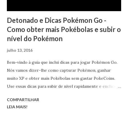
Detonado e Dicas Pokémon Go -
Como obter mais Pokébolas e subir o
nível do Pokémon
julho 13, 2016
Bem-vindo à guia que inclui dicas para jogar Pokémon Go.
Nós vamos dizer-lhe como capturar Pokémon, ganhar
muito XP e obter mais Pokébolas sem gastar PokeCoins.
Use essas dicas para subir de nível rapidamente e encher o
seu Pokedex. Então, quando você atingir o nível 5 em
COMPARTILHAR
Pokémon Go, você vai ser capaz de participar de uma das
LEIA MAIS!
três equipes e batalhar outros jogadores em ginásios.