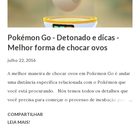
Pokémon Go - Detonado e dicas -
Melhor forma de chocar ovos
julho 22, 2016
A melhor maneira de chocar ovos em Pokemon Go é andar
uma distância específica relacionada com o Pokémon que
você está procurando. Nós temos todos os detalhes que
você precisa para começar o processo de incubação para
que você não perca seu tempo ou muito esforço. Há um
COMPARTILHAR
monte de Pokémon para pegar e um monte de Pokémon
LEIA MAIS!
que precisam ser chocados, então não vamos enrolar e ir
direto ao assunto.