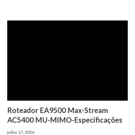
o Pack-a-Punch. Isto requer vários passos. Em primeiro
lugar, dirigir-se ao Centro de Comando Dragão e filme o
interruptor de alimentação. Em seguida, manter em uma
procura de zombies. Matar os zumbis e recolher algumas
Cilindros código, que então você vai depositar. Você vai ter
que pegar três cilindros de código na Gorod Krovi -
Comando do dragão, Tanque de Fábrica e Abastecimento
Depot. Depois de conseguir os cilindros, cabeça aos seus
respectivos locais (eles estão chamado) e deixá-los fora.
Procure por um feixe de luz verde neste ponto, já que esta
marca onde ...
Roteador EA9500 Max-Stream
AC5400 MU-MIMO-Especificações
julho 17, 2016