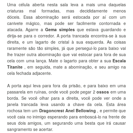
Uma célula aberta nesta sala leva a mais uma daquelas
criaturas mal formadas, mas decididamente menos
dóceis.
Essa abominação será estocada por aí com um
canivete mágico, mas pode ser facilmente contornada e
atacada.
Agarre a
Gema simples
que estava guardando e
dirija-se para o corredor.
A porta trancada encontra-se à sua
direita, e um lagarto de cristal à sua esquerda.
As coisas
raramente são tão simples, já que persegui-lo para baixo vai
lhe trazer outra abominação que vai estocar para fora de sua
cela com uma lança.
Mate o lagarto para obter a sua
Escala
Titanite
, em seguida, mate a abominação, e seu amigo na
cela fechada adjacente.
A porta aqui leva para fora da prisão, e para baixo em uma
passarela em ruínas, onde você pode pegar 2
ossos
em uma
borda.
Se você olhar para a direita, você pode ver onde a
janela trancada leva usando a chave da cela.
Esta área
rochosa tem um
Dragoncrest Anel Bellowing
, e permite que
você caia no inimigo esperando para emboscá-lo na frente de
seus dois amigos, um segurando uma besta que irá causar
sangramento se acertar.