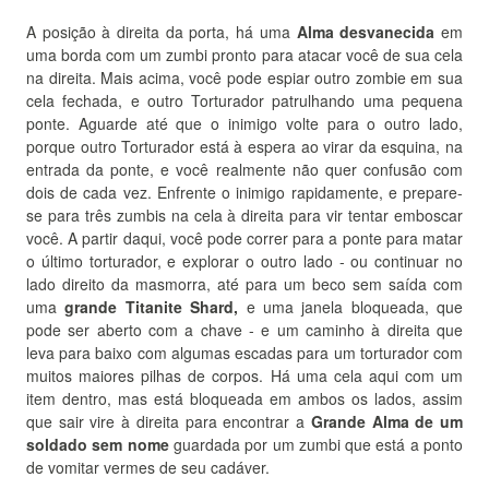
A posição à direita da porta, há uma
Alma desvanecida
em
uma borda com um zumbi pronto para atacar você de sua cela
na direita.
Mais acima, você pode espiar outro zombie em sua
cela fechada, e outro Torturador patrulhando uma pequena
ponte.
Aguarde até que o inimigo volte para o outro lado,
porque outro Torturador está à espera ao virar da esquina, na
entrada da ponte, e você realmente não quer confusão com
dois de cada vez.
Enfrente o inimigo rapidamente, e prepare-
se para três zumbis na cela à direita para vir tentar emboscar
você.
A partir daqui, você pode correr para a ponte para matar
o último torturador, e explorar o outro lado - ou continuar no
lado direito da masmorra, até para um beco sem saída com
uma
grande Titanite Shard,
e uma janela bloqueada, que
pode ser aberto com a chave - e um caminho à direita que
leva para baixo com algumas escadas para um torturador com
muitos maiores pilhas de corpos.
Há uma cela aqui com um
item dentro, mas está bloqueada em ambos os lados, assim
que sair vire à direita para encontrar a
Grande Alma de um
soldado sem nome
guardada por um zumbi que está a ponto
de vomitar vermes de seu cadáver.