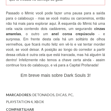
Passado o Mimic você pode fazer uma pausa para a saída
para o calabouço - mas se você matou os carcereiros, então
não há mais para explorar aqui.
À esquerda do Mimic há uma
cela vazia contendo dois cadáveres, um segurando
cinzas
amarelas
, o outro um
anel coroa crepúsculo
- e
surpresa.
Em frente desta cela há um solitário de olhos
vermelhos, que ficará muito feliz em vê-lo e vai tentar morder
você, se você deixar.
A posição ao longo do corredor a partir
dessa célula é outra cela que está trancada, mas há alguém lá
dentro!
Infelizmente não temos a chave certa ainda - assim
continue fora do calabouço, e vá para a Capital Profanada!
Em breve mais sobre Dark Souls 3!
MARCADORES:
DETONADOS
DICAS
PC
PLAYSTATION 4
XBOX
COMPARTILHAR