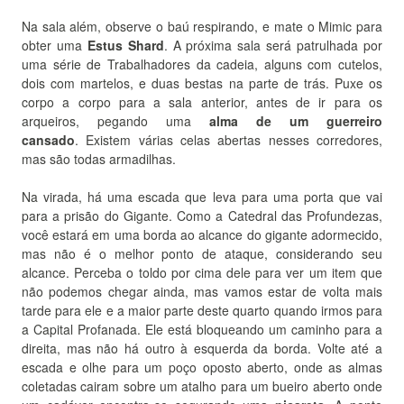
Na sala além, observe o baú respirando, e mate o Mimic para
obter uma
Estus Shard
.
A próxima sala será patrulhada por
uma série de Trabalhadores da cadeia, alguns com cutelos,
dois com martelos, e duas bestas na parte de trás.
Puxe os
corpo a corpo para a sala anterior, antes de ir para os
arqueiros, pegando uma
alma de um guerreiro
cansado
.
Existem várias celas abertas nesses corredores,
mas são todas armadilhas.
Na virada, há uma escada que leva para uma porta que vai
para a prisão do Gigante.
Como a
Catedral das Profundezas
,
você estará em uma borda ao alcance do gigante adormecido,
mas não é o melhor ponto de ataque, considerando seu
alcance.
Perceba o toldo por cima dele para ver um item que
não podemos chegar ainda, mas vamos estar de volta mais
tarde para ele e a maior parte deste quarto quando irmos para
a Capital Profanada.
Ele está bloqueando um caminho para a
direita, mas não há outro à esquerda da borda.
Volte até a
escada e olhe para um poço oposto aberto, onde as almas
coletadas cairam sobre um atalho para um bueiro aberto onde