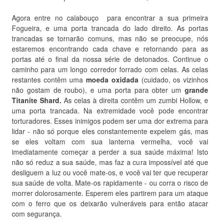
Agora entre no calabouço para encontrar a sua primeira
Fogueira, e uma porta trancada do lado direito.
As portas
trancadas se tornarão comuns, mas não se preocupe, nós
estaremos encontrando cada chave e retornando para as
portas até o final da nossa série de detonados.
Continue o
caminho para um longo corredor forrado com celas.
As celas
restantes contêm uma
moeda oxidada
(cuidado, os vizinhos
não gostam de roubo), e uma porta para obter um
grande
Titanite Shard.
As celas à direita contêm um zumbi Hollow, e
uma porta trancada.
Na extremidade você pode encontrar
torturadores.
Esses inimigos podem ser uma dor extrema para
lidar - não só porque eles constantemente expelem gás, mas
se eles voltam com sua lanterna vermelha, você vai
imediatamente começar a perder a sua saúde máxima!
Isto
não só reduz a sua saúde, mas faz a cura impossível até que
desliguem a luz ou você mate-os, e você vai ter que recuperar
sua saúde de volta.
Mate-os rapidamente - ou corra o risco de
morrer dolorosamente.
Esperem eles partirem para um ataque
com o ferro que os deixarão vulneráveis para então atacar
com segurança.