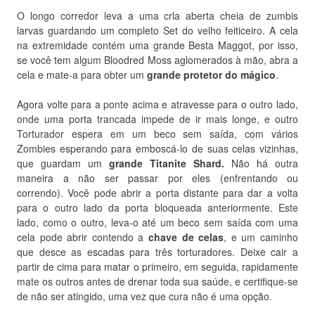
O longo corredor leva a uma crla aberta cheia de zumbis
larvas guardando um completo Set do velho feiticeiro.
A cela
na extremidade contém uma grande
Besta
Maggot, por isso,
se você tem algum Bloodred Moss aglomerados à mão, abra a
cela e mate-a para obter um
grande protetor do mágico
.
Agora volte para a ponte acima e atravesse para o outro lado,
onde uma porta trancada impede de ir mais longe, e outro
Torturador espera em um beco sem saída, com vários
Zombies esperando para emboscá-lo de suas celas vizinhas,
que guardam um
grande Titanite Shard.
Não há outra
maneira a não ser passar por eles (enfrentando ou
correndo)
.
Você pode abrir a porta distante para dar a volta
para o outro lado da porta bloqueada anteriormente.
Este
lado, como o outro, leva-o até um beco sem saída com uma
cela pode abrir contendo a
chave de celas
, e um caminho
que desce as escadas para três torturadores.
Deixe cair a
partir de cima para matar o primeiro, em seguida, rapidamente
mate os outros antes de drenar toda sua saúde, e certifique-se
de não ser atingido, uma vez que cura não é uma opção.