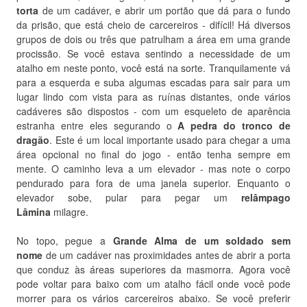
torta
de um cadáver, e abrir um portão que dá para o fundo
da prisão, que está cheio de carcereiros - difícil!
Há diversos
grupos de dois ou três que patrulham a área em uma grande
procissão.
Se você estava sentindo a necessidade de um
atalho em neste ponto, você está na sorte.
Tranquilamente vá
para a esquerda e suba algumas escadas para sair para um
lugar lindo com vista para as ruínas distantes, onde vários
cadáveres são dispostos - com um esqueleto de aparência
estranha entre eles segurando o
A pedra do tronco de
dragão
.
Este é um local importante usado para chegar a uma
área opcional no final do jogo - então tenha sempre em
mente.
O caminho leva a um elevador - mas note o corpo
pendurado para fora de uma janela superior.
Enquanto o
elevador sobe, pular para pegar um
relâmpago
Lâmina
milagre.
No topo, pegue a
Grande Alma de um soldado sem
nome
de um cadáver nas proximidades antes de abrir a porta
que conduz às áreas superiores da masmorra.
Agora você
pode voltar para baixo com um atalho fácil onde você pode
morrer para os vários carcereiros abaixo.
Se você preferir