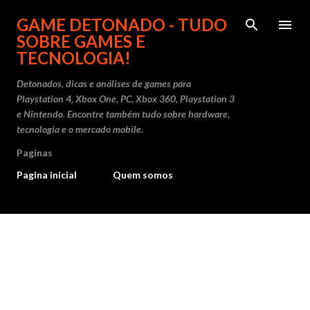
Pular para o conteúdo principal
GAME DETONADO - TUDO
SOBRE GAMES E
TECNOLOGIA!
Detonados, dicas e análises de games para
Playstation 4, Xbox One, PC, Xbox 360, Playstation 3
e Nintendo. Encontre também tudo sobre hardware,
tecnologia e o mercado mobile.
Paginas
Pagina inicial
Quem somos