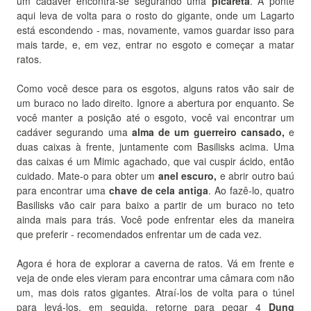
um cadáver encontra-se segurando uma
picareta
.
A ponte
aqui leva de volta para o rosto do gigante, onde um Lagarto
está escondendo - mas, novamente, vamos guardar isso para
mais tarde, e, em vez, entrar no esgoto e começar a matar
ratos.
Como você desce para os esgotos, alguns ratos vão sair de
um buraco no lado direito.
Ignore a abertura por enquanto.
Se
você manter a posição até o esgoto, você vai encontrar um
cadáver segurando uma
alma de um guerreiro cansado,
e
duas caixas à frente, juntamente com Basilisks acima.
Uma
das caixas é um Mimic agachado, que vai cuspir ácido, então
cuidado.
Mate-o para obter um
anel escuro,
e abrir outro baú
para encontrar uma
chave de cela antiga
.
Ao fazê-lo, quatro
Basilisks vão cair para baixo a partir de um buraco no teto
ainda mais para trás.
Você pode enfrentar eles da maneira
que preferir - recomendados enfrentar um de cada vez.
Agora é hora de explorar a caverna de ratos.
Vá em frente e
veja de onde eles vieram para encontrar uma câmara com não
um, mas dois ratos gigantes.
Atraí-los de volta para o túnel
para levá-los, em seguida, retorne para pegar 4
Dung