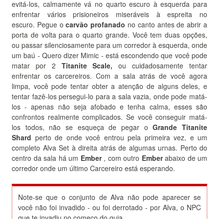
evitá-los, calmamente vá no quarto escuro à esquerda para
enfrentar vários prisioneiros miseráveis ​​à espreita no
escuro.
Pegue o
carvão
profanado
no canto antes de abrir a
porta de volta para o quarto grande.
Você tem duas opções,
ou passar silenciosamente para um corredor à esquerda, onde
um baú - Quero dizer Mimic - está escondendo que você pode
matar por 2
Titanite Scale,
ou cuidadosamente tentar
enfrentar os carcereiros.
Com a sala atrás de você agora
limpa, você pode tentar obter a atenção de alguns deles, e
tentar fazê-los persegui-lo para a sala vazia, onde pode matá-
los - apenas não seja afobado e tenha calma, esses são
confrontos realmente complicados.
Se você conseguir matá-
los todos, não se esqueça de pegar o
Grande Titanite
Shard
perto de onde você entrou pela primeira vez, e um
completo Alva Set à direita atrás de algumas urnas.
Perto do
centro da sala há um
Ember
, com outro
Ember
abaixo de um
corredor onde um último Carcereiro está esperando.
Note-se que o conjunto de Alva não pode aparecer se
você não foi invadido - ou foi derrotado - por Alva, o NPC
que te invadiu no começo do guia.