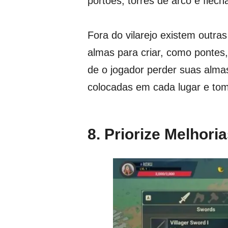
portões, torres de arco e flech
Fora do vilarejo existem outr
almas para criar, como pontes,
de o jogador perder suas alma
colocadas em cada lugar e tom
8. Priorize Melhori