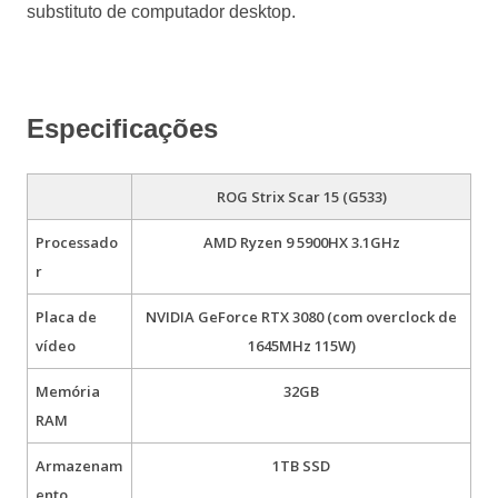
substituto de computador desktop.
Especificações
ROG Strix Scar 15 (G533)
Processado
AMD Ryzen 9 5900HX 3.1GHz
r
Placa de
NVIDIA GeForce RTX 3080 (com overclock de
vídeo
1645MHz 115W)
Memória
32GB
RAM
Armazenam
1TB SSD
ento