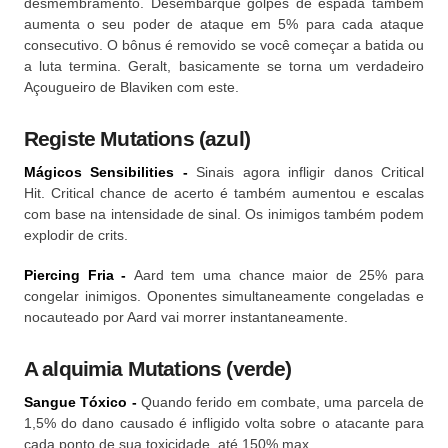
desmembramento.
Desembarque golpes de espada também
aumenta o seu poder de ataque em 5% para cada ataque
consecutivo.
O bônus é removido se você começar a batida ou
a luta termina.
Geralt, basicamente se torna um verdadeiro
Açougueiro de Blaviken com este.
Registe Mutations (azul)
Mágicos Sensibilities -
Sinais agora infligir danos Critical
Hit.
Critical chance de acerto é também aumentou e escalas
com base na intensidade de sinal.
Os inimigos também podem
explodir de crits.
Piercing Fria -
Aard tem uma chance maior de 25% para
congelar inimigos.
Oponentes simultaneamente congeladas e
nocauteado por Aard vai morrer instantaneamente.
A alquimia Mutations (verde)
Sangue Tóxico -
Quando ferido em combate, uma parcela de
1,5% do dano causado é infligido volta sobre o atacante para
cada ponto de sua toxicidade, até 150% max.