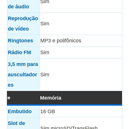
Sim
de áudio
Reprodução
Sim
de vídeo
Ringtones
MP3 e polifônicos
Rádio FM
Sim
3,5 mm para
auscultador
Sim
es
Memória
Embutido
16 GB
Slot de
Sim microSD/TransFlash