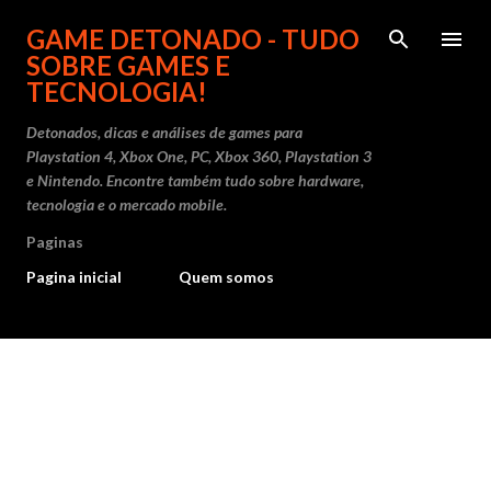
Pular para o conteúdo principal
GAME DETONADO - TUDO
SOBRE GAMES E
TECNOLOGIA!
Detonados, dicas e análises de games para
Playstation 4, Xbox One, PC, Xbox 360, Playstation 3
e Nintendo. Encontre também tudo sobre hardware,
tecnologia e o mercado mobile.
Paginas
Pagina inicial
Quem somos