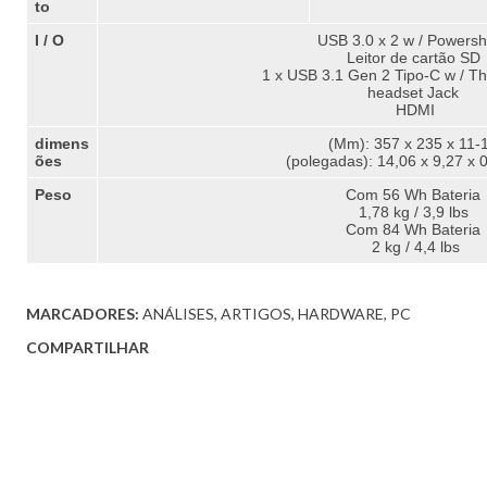
to
I / O
USB 3.0 x 2 w / Powers
Leitor de cartão SD
1 x USB 3.1 Gen 2 Tipo-C w / Th
headset Jack
HDMI
dimens
(Mm): 357 x 235 x 11-
ões
(polegadas): 14,06 x 9,27 x 
Peso
Com 56 Wh Bateria
1,78 kg / 3,9 lbs
Com 84 Wh Bateria
2 kg / 4,4 lbs
MARCADORES:
ANÁLISES
ARTIGOS
HARDWARE
PC
COMPARTILHAR