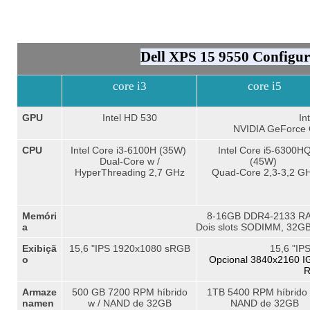
Dell XPS 15 9550 Configur
core i3
core i5
GPU
Intel HD 530
In
NVIDIA GeForce
CPU
Intel Core i3-6100H (35W)
Intel Core i5-6300H
Dual-Core w /
(45W)
HyperThreading 2,7 GHz
Quad-Core 2,3-3,2 G
Memóri
8-16GB DDR4-2133 R
a
Dois slots SODIMM, 32G
Exibiçã
15,6 "IPS 1920x1080 sRGB
15,6 "I
o
Opcional 3840x2160 I
R
Armaze
500 GB 7200 RPM híbrido
1TB 5400 RPM híbrido 
namen
w / NAND de 32GB
NAND de 32GB