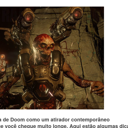
ha de Doom como um atirador contemporâneo
ue você chegue muito longe.
Aqui estão algumas dic