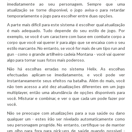
imediatamente ao seu personagem.
Sempre que uma
atualização se torne disponível, o jogo avisa-o para retardar
temporariamente o jogo para escolher entre duas opções.
A parte mais difícil para este sistema é escolher qual atualização
é mais adequado.
Tudo depende do seu estilo de jogo.
Por
exemplo, se você é um caractere com base em combate corpo a
corpo que você vai querer ir para algo que se encaixa com o seu
estilo marcante.
No entanto, se você for mais de um tipo run and
gun - como o grande artilheiro cadeia Montana - você vai querer
algo para tornar suas fotos mais poderoso.
Não há escolhas erradas no sistema Helix.
As escolhas
efectuadas aplicam-se imediatamente, e você pode ver
instantaneamente seus efeitos na batalha.
Além do mais, você
não tem acesso a até dez atualizações diferentes em um jogo
multiplayer, então uma abundância de opções disponíveis para
você.
Misturar e combinar, e ver o que cada um pode fazer por
você.
Não se preocupe com atualizações para a sua saúde ou dano
qualquer um - estes irão ser nivelado automaticamente como
seu personagem progride.
No entanto, certifique-se de manter
um olho para fora para pick-ups de saúde quando possível -