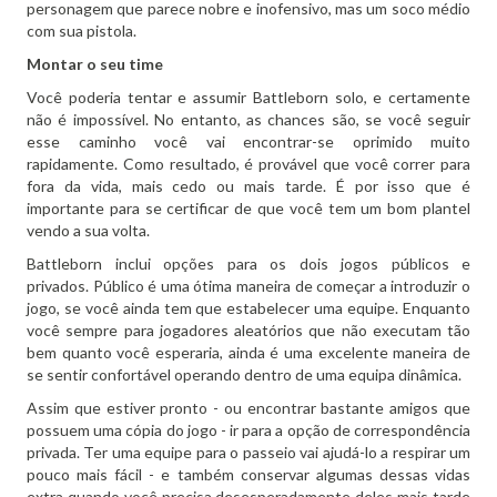
personagem que parece nobre e inofensivo, mas um soco médio
com sua pistola.
Montar o seu time
Você poderia tentar e assumir Battleborn solo, e certamente
não é impossível.
No entanto, as chances são, se você seguir
esse caminho você vai encontrar-se oprimido muito
rapidamente.
Como resultado, é provável que você correr para
fora da vida, mais cedo ou mais tarde.
É por isso que é
importante para se certificar de que você tem um bom plantel
vendo a sua volta.
Battleborn inclui opções para os dois jogos públicos e
privados.
Público é uma ótima maneira de começar a introduzir o
jogo, se você ainda tem que estabelecer uma equipe.
Enquanto
você sempre para jogadores aleatórios que não executam tão
bem quanto você esperaria, ainda é uma excelente maneira de
se sentir confortável operando dentro de uma equipa dinâmica.
Assim que estiver pronto - ou encontrar bastante amigos que
possuem uma cópia do jogo - ir para a opção de correspondência
privada.
Ter uma equipe para o passeio vai ajudá-lo a respirar um
pouco mais fácil - e também conservar algumas dessas vidas
extra quando você precisa desesperadamente deles mais tarde