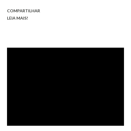
transformado nas versões melhorada, superior, obra-prima
COMPARTILHAR
e grão-mestre.
LEIA MAIS!