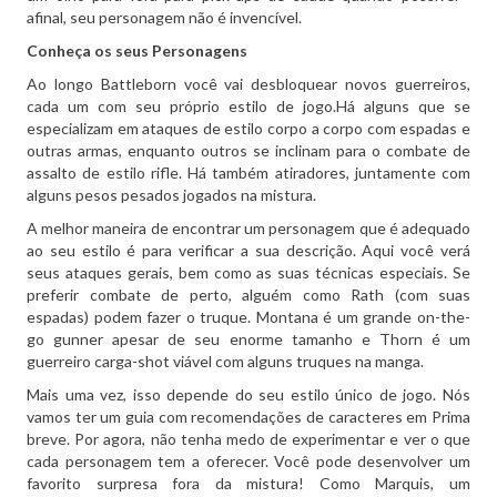
afinal, seu personagem não é invencível.
Conheça os seus Personagens
Ao longo Battleborn você vai desbloquear novos guerreiros,
cada um com seu próprio estilo de jogo.
Há alguns que se
especializam em ataques de estilo corpo a corpo com espadas e
outras armas, enquanto outros se inclinam para o combate de
assalto de estilo rifle.
Há também atiradores, juntamente com
alguns pesos pesados ​​jogados na mistura.
A melhor maneira de encontrar um personagem que é adequado
ao seu estilo é para verificar a sua descrição.
Aqui você verá
seus ataques gerais, bem como as suas técnicas especiais.
Se
preferir combate de perto, alguém como Rath (com suas
espadas) podem fazer o truque.
Montana é um grande on-the-
go gunner apesar de seu enorme tamanho e Thorn é um
guerreiro carga-shot viável com alguns truques na manga.
Mais uma vez, isso depende do seu estilo único de jogo.
Nós
vamos ter um guia com recomendações de caracteres em Prima
breve.
Por agora, não tenha medo de experimentar e ver o que
cada personagem tem a oferecer.
Você pode desenvolver um
favorito surpresa fora da mistura!
Como Marquis, um