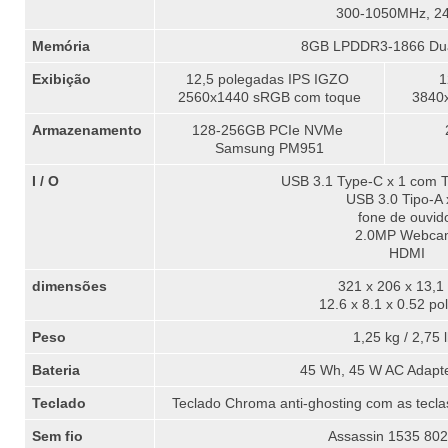
300-1050MHz, 2
Memória
8GB LPDDR3-1866 Dua
Exibição
12,5 polegadas IPS IGZO
1
2560x1440 sRGB com toque
3840
Armazenamento
128-256GB PCIe NVMe
Samsung PM951
I / O
USB 3.1 Type-C x 1 com T
USB 3.0 Tipo-A 
fone de ouvid
2.0MP Webca
HDMI
dimensões
321 x 206 x 13,
12.6 x 8.1 x 0.52 p
Peso
1,25 kg / 2,75 
Bateria
45 Wh, 45 W AC Adapt
Teclado
Teclado Chroma anti-ghosting com as tecla
Sem fio
Assassin 1535 802