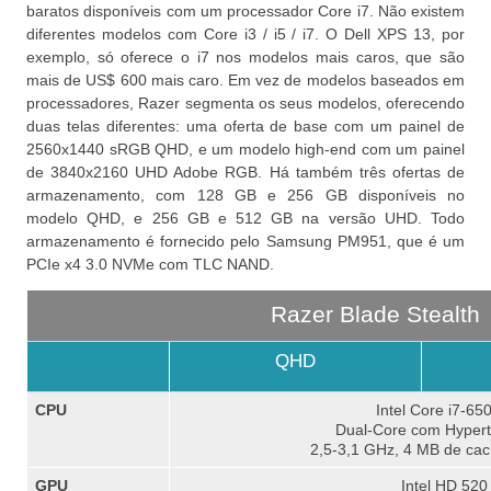
baratos disponíveis com um processador Core i7.
Não existem
diferentes modelos com Core i3 / i5 / i7.
O Dell XPS 13, por
exemplo, só oferece o i7 nos modelos mais caros, que são
mais de US$ 600 mais caro.
Em vez de modelos baseados em
processadores, Razer segmenta os seus modelos, oferecendo
duas telas diferentes: uma oferta de base com um painel de
2560x1440 sRGB QHD, e um modelo high-end com um painel
de 3840x2160 UHD Adobe RGB.
Há também três ofertas de
armazenamento, com 128 GB e 256 GB disponíveis no
modelo QHD, e 256 GB e 512 GB na versão UHD.
Todo
armazenamento é fornecido pelo Samsung PM951, que é um
PCIe x4 3.0 NVMe com TLC NAND.
Razer Blade Stealth
QHD
CPU
Intel Core i7-65
Dual-Core com Hypert
2,5-3,1 GHz, 4 MB de ca
GPU
Intel HD 520