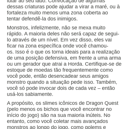
lutar ao seu lado.
Convocação de algumas
dessas criaturas pode ajudar a virar a maré, ou à
fortaleza muito menos uma zona coberta ao
tentar defendê-la dos inimigos.
Monstros, infelizmente, não se mexa muito
rápido.
A maioria deles não será capaz de segui-
lo através de um nível.
Em vez disso, eles vai
ficar na zona específica onde você chamou-
os.
Isso é o que os torna ideais para a realização
de uma posição defensiva, em frente a uma arma
ou um gerador que atrai a Horda.
Certifique-se de
estoque de moedas tão frequentemente como
você pode, então desencadear seus amigos
monstro quando a situação pede isso.
Também,
você só pode invocar dois de cada vez – então
usá-los sabiamente.
A propósito, os slimes icônicos de Dragon Quest
(pelo menos os bichos que você encontrar no
início do jogo) são na sua maioria inúteis.
No
entanto, como você coletar mais avançados
monstros ao longo do jogo, como golems e