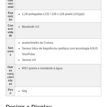
Ope
raci
onal
Exp
1,28-polegadas LCD / 128 x 128 pixels (141ppi)
osiç
ão
Con
Bluetooth 4.0
ecti
vida
de
acelerômetro de 3 eixos
Sen
Sensor ótico de freqüência cardíaca com tecnologia ASUS
sore
VivoPulse
s
Sensor UV
Outr
IP67 poeira e resistente à água
as
cara
cterí
stic
as
Pes
50g
o
Design e Display