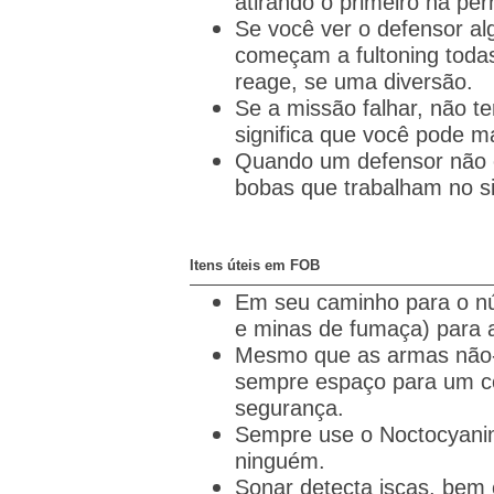
atirando o primeiro na pe
Se você ver o defensor al
começam a fultoning toda
reage, se uma diversão.
Se a missão falhar, não te
significa que você pode ma
Quando um defensor não es
bobas que trabalham no si
Itens úteis em FOB
Em seu caminho para o nú
e minas de fumaça) para a
Mesmo que as armas não-le
sempre espaço para um com
segurança.
Sempre use o Noctocyani
ninguém.
Sonar detecta iscas, be