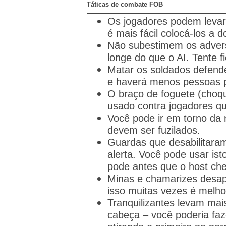
Táticas de combate FOB
Os jogadores podem levar
é mais fácil colocá-los a 
Não subestimem os adversá
longe do que o AI.
Tente f
Matar os soldados defend
e haverá menos pessoas p
O braço de foguete (choq
usado contra jogadores q
Você pode ir em torno da 
devem ser fuzilados.
Guardas que desabilitaram
alerta.
Você pode usar is
pode antes que o host che
Minas e chamarizes desap
isso muitas vezes é melho
Tranquilizantes levam mai
cabeça – você poderia fa