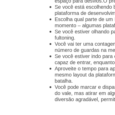
espaço para desvios.
O pr
Se você está escolhendo 
plataforma de desenvolvim
Escolha qual parte de um
momento – algumas platafo
Se você estiver olhando p
fultoning.
Você vai ter uma contagem 
número de guardas na me
Se você estiver indo para
capaz de entrar, enquanto
Aproveite o tempo para a
mesmo layout da platafor
batalha.
Você pode marcar e dispar
do vale, mas atirar em a
diversão agradável, permit