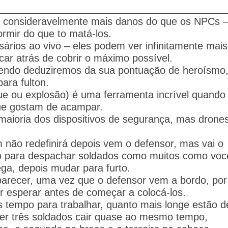
 consideravelmente mais danos do que os NPCs 
dormir do que to matá-los.
rios ao vivo – eles podem ver infinitamente mais
icar atrás de cobrir o máximo possível.
endo deduziremos da sua pontuação de heroísmo
ara fulton.
ue ou explosão) é uma ferramenta incrível quando
ue gostam de acampar.
maioria dos dispositivos de segurança, mas drone
 não redefinirá depois vem o defensor, mas vai o
to para despachar soldados como muitos como voc
ga, depois mudar para furto.
arecer, uma vez que o defensor vem a bordo, por
r esperar antes de começar a colocá-los.
s tempo para trabalhar, quanto mais longe estão d
zer três soldados cair quase ao mesmo tempo,