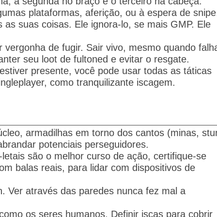
rna, a segunda no braço e o terceiro na cabeça.
gumas plataformas, aferição, ou à espera de snipe
s as suas coisas.
Ele ignora-lo, se mais GMP.
Ele
r vergonha de fugir.
Sair vivo, mesmo quando falh
nter seu loot de fultoned e evitar o resgate.
tiver presente, você pode usar todas as táticas
ngleplayer, como tranquilizante iscagem.
cleo, armadilhas em torno dos cantos (minas, stu
brandar potenciais perseguidores.
tais são o melhor curso de ação, certifique-se
 balas reais, para lidar com dispositivos de
n.
Ver através das paredes nunca fez mal a
m como os seres humanos.
Definir iscas para cobrir