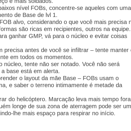
eço é mais soldados.
baixos nível FOBs, concentre-se aqueles com um
ento de Base de lvl 1.
 FOB alvo, considerando o que você mais precisa 
rmas são ricas em recipientes, outros na equipe.
ara ganhar GMP, vá para o núcleo e evitar coisas
precisa antes de você se infiltrar – tente manter
nte em todos os momentos.
 o núcleo, tente não ser notado.
Você não será
 a base está em alerta.
prender o layout da mãe Base – FOBs usam o
ma, e saber o terreno intimamente é metade da
ar do helicóptero.
Marcação leva mais tempo fora
lguém longe de sua zona de aterragem pode ser u
indo-lhe mais espaço para respirar no início.