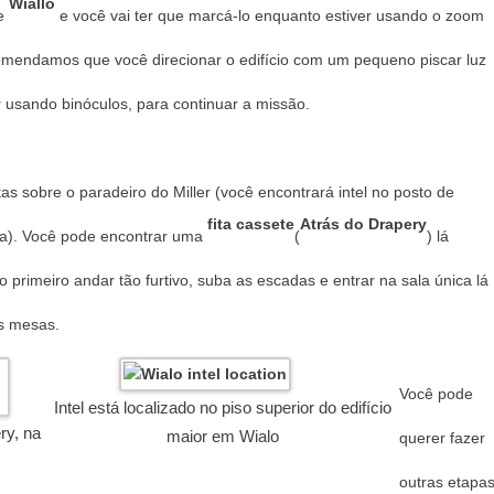
Wiallo
se
e você vai ter que marcá-lo enquanto estiver usando o zoom
omendamos que você direcionar o edifício com um pequeno piscar luz
r usando binóculos, para continuar a missão.
tas sobre o paradeiro do Miller (você encontrará intel no posto de
fita cassete
Atrás do Drapery
ia).
Você pode encontrar uma
(
) lá
o primeiro andar tão furtivo, suba as escadas e entrar na sala única lá
s mesas.
Você pode
Intel está localizado no piso superior do edifício
ry, na
maior em Wialo
querer fazer
outras etapa