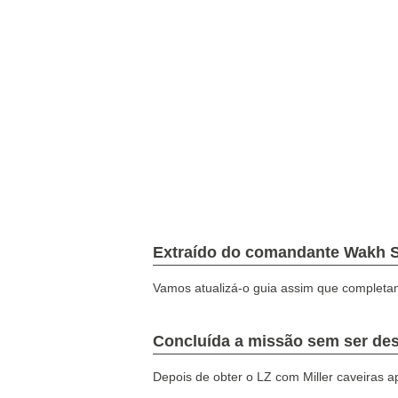
Metal Gear 
Pain: Como a
avançados
Extraído do comandante Wakh S
Vamos atualizá-o guia assim que completa
Concluída a missão sem ser des
Depois de obter o LZ com Miller caveiras 