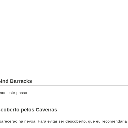
Solid, V The Phantom
tacar postos
ind Barracks
mos este passo.
coberto pelos Caveiras
aparecerão na névoa.
Para evitar ser descoberto, que eu recomendaria