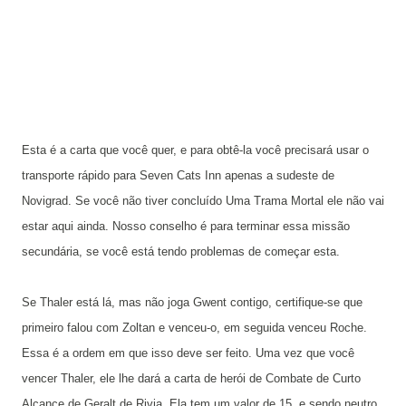
Esta é a carta que você quer, e para obtê-la você precisará usar o
transporte rápido para Seven Cats Inn apenas a sudeste de
Novigrad. Se você não tiver concluído Uma Trama Mortal ele não vai
estar aqui ainda. Nosso conselho é para terminar essa missão
secundária, se você está tendo problemas de começar esta.
Se Thaler está lá, mas não joga Gwent contigo, certifique-se que
primeiro falou com Zoltan e venceu-o, em seguida venceu Roche.
Essa é a ordem em que isso deve ser feito. Uma vez que você
vencer Thaler, ele lhe dará a carta de herói de Combate de Curto
Alcance de Geralt de Rivia. Ela tem um valor de 15, e sendo neutro