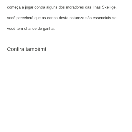
começa a jogar contra alguns dos moradores das Ilhas Skellige,
você perceberá que as cartas desta natureza são essenciais se
você tem chance de ganhar.
Confira também!
Melhores armas e
armaduras
Os agentes