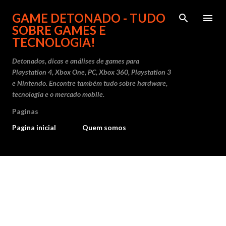
Pular para o conteúdo principal
GAME DETONADO - TUDO
SOBRE GAMES E
TECNOLOGIA!
Detonados, dicas e análises de games para
Playstation 4, Xbox One, PC, Xbox 360, Playstation 3
e Nintendo. Encontre também tudo sobre hardware,
tecnologia e o mercado mobile.
Paginas
Pagina inicial
Quem somos