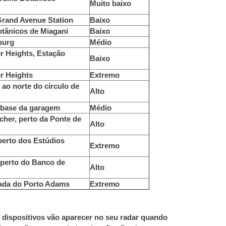
Muito baixo
 Grand Avenue Station
Baixo
otânicos de Miagani
Baixo
burg
Médio
r Heights, Estação
Baixo
r Heights
Extremo
 ao norte do círculo de
Alto
, base da garagem
Médio
cher, perto da Ponte de
Alto
 perto dos Estúdios
Extremo
, perto do Banco de
Alto
rada do Porto Adams
Extremo
 dispositivos vão aparecer no seu radar quando