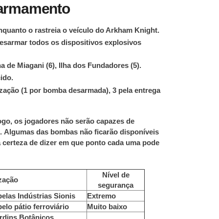
armamento
quanto o rastreia o veículo do Arkham Knight.
desarmar todos os dispositivos explosivos
lha de Miagani (6), Ilha dos Fundadores (5).
ido.
zação (1 por bomba desarmada), 3 pela entrega
jogo, os jogadores não serão capazes de
z.
Algumas das bombas não ficarão disponíveis
a certeza de dizer em que ponto cada uma pode
Nível de
zação
segurança
pelas Indústrias Sionis
Extremo
pelo pátio ferroviário
Muito baixo
ardins Botânicos