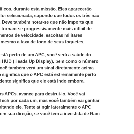
ficos, durante esta missão.
Eles aparecerão
foi selecionada, supondo que todos os três não
.
Deve também notar-se que não importa que
s tornam-se progressivamente mais difícil de
entos de velocidade, escoltas militares
té mesmo a taxa de fogo de seus foguetes.
stá perto de um APC, você verá a saúde do
seu HUD (Heads Up Display), bem como o número
ocê também verá um sinal diretamente acima
 significa que o APC está extremamente perto
nte significa que ele está indo embora.
s APCs, avance para destruí-lo.
Você vai
Tech por cada um, mas você também vai ganhar
oltando ele.
Tente atingir lateralmente o APC
e em sua direção, se você tem a investida de Ram