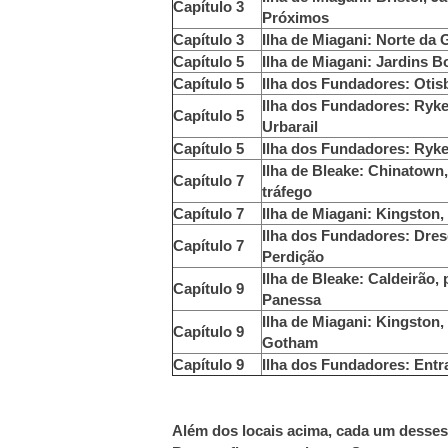
Capítulo 3
Próximos
Capítulo 3
Ilha de Miagani: Norte da
Capítulo 5
Ilha de Miagani: Jardins B
Capítulo 5
Ilha dos Fundadores: Otis
Ilha dos Fundadores: Ryke
Capítulo 5
Urbarail
Capítulo 5
Ilha dos Fundadores: Ryke
Ilha de Bleake: Chinatown,
Capítulo 7
tráfego
Capítulo 7
Ilha de Miagani: Kingston
Ilha dos Fundadores: Dres
Capítulo 7
Perdição
Ilha de Bleake: Caldeirão,
Capítulo 9
Panessa
Ilha de Miagani: Kingston
Capítulo 9
Gotham
Capítulo 9
Ilha dos Fundadores: Ent
Além dos locais acima, cada um desses