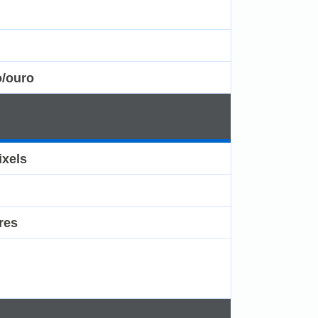
o/ouro
ixels
res