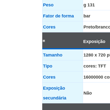
Peso
g 131
Fator de forma
bar
Cores
Preto/branc
Exposição
Tamanho
1280 x 720 p
Tipo
cores: TFT
Cores
16000000 co
Exposição
Não
secundária