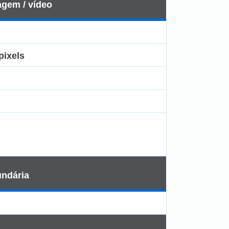
agem / vídeo
pixels
ndária